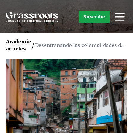
Suscribe
Academic
/
Desentrañando las colonialidades del
articles
cambio climático y las acciones por el
clima